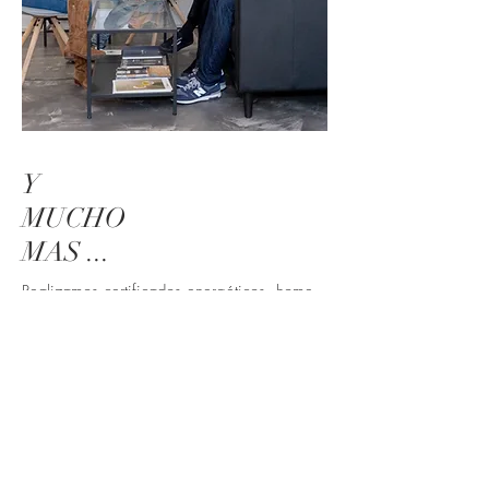
Y
MUCHO
MAS ...
Realizamos certificados energéticos, home
staging, decoración, asesoramiento
financiero y fiscal, contabilidad, licencias
de actividad ...
En definitiva, todo lo que puedas necesitar
para solucionar tus necesidades
relacionadas con tu patrimonio inmobiliario.